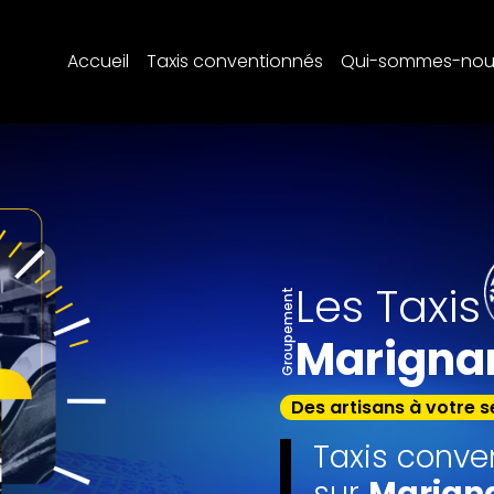
Accueil
Taxis conventionnés
Qui-sommes-nou
Les Taxis
Groupement
Marigna
Des artisans à votre s
Taxis conve
sur
Marign