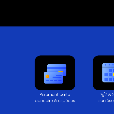
Paiement carte
7j/7 & 
bancaire & espèces
sur rése