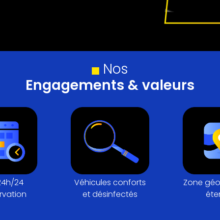
Nos
Engagements & valeurs
24h/24
Véhicules conforts
Zone géo
rvation
et désinfectés
éte