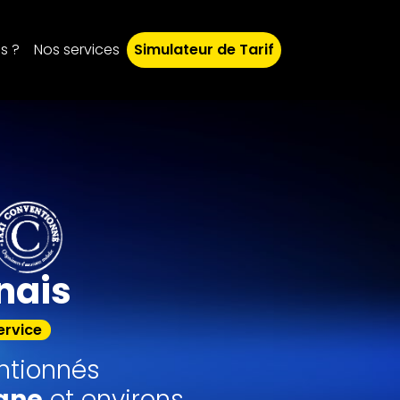
s ?
Nos services
Simulateur de Tarif
nais
ervice
ntionnés
ane
et environs