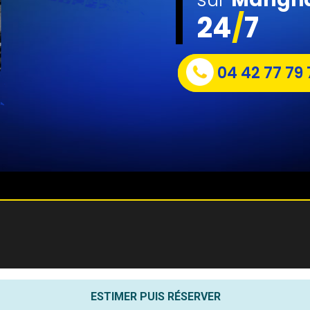
24
/
7
04 42 77 79 